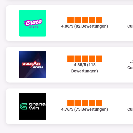
L
4.86/5 (82 Bewertungen)
Cu
L
4.85/5 (118
Cu
Bewertungen)
L
4.76/5 (75 Bewertungen)
Cu