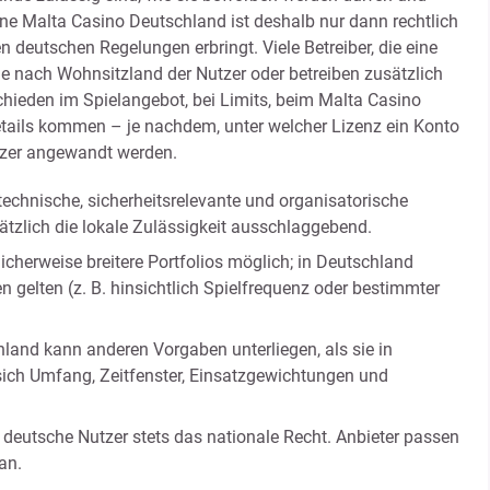
ine Malta Casino Deutschland ist deshalb nur dann rechtlich
n deutschen Regelungen erbringt. Viele Betreiber, die eine
e nach Wohnsitzland der Nutzer oder betreiben zusätzlich
hieden im Spielangebot, bei Limits, beim Malta Casino
tails kommen – je nachdem, unter welcher Lizenz ein Konto
tzer angewandt werden.
technische, sicherheitsrelevante und organisatorische
ätzlich die lokale Zulässigkeit ausschlaggebend.
icherweise breitere Portfolios möglich; in Deutschland
gelten (z. B. hinsichtlich Spielfrequenz oder bestimmter
and kann anderen Vorgaben unterliegen, als sie in
sich Umfang, Zeitfenster, Einsatzgewichtungen und
r deutsche Nutzer stets das nationale Recht. Anbieter passen
an.