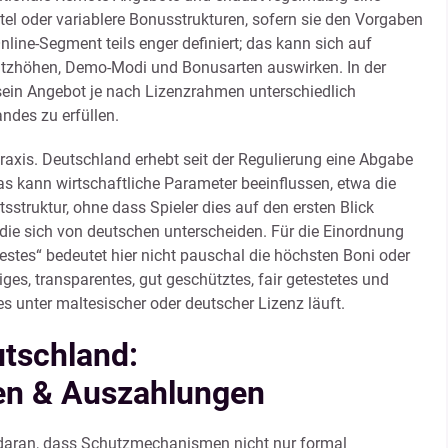
itel oder variablere Bonusstrukturen, sofern sie den Vorgaben
line-Segment teils enger definiert; das kann sich auf
nsatzhöhen, Demo-Modi und Bonusarten auswirken. In der
 sein Angebot je nach Lizenzrahmen unterschiedlich
ndes zu erfüllen.
axis. Deutschland erhebt seit der Regulierung eine Abgabe
as kann wirtschaftliche Parameter beeinflussen, etwa die
struktur, ohne dass Spieler dies auf den ersten Blick
 die sich von deutschen unterscheiden. Für die Einordnung
estes“ bedeutet hier nicht pauschal die höchsten Boni oder
ges, transparentes, gut geschütztes, fair getestetes und
 unter maltesischer oder deutscher Lizenz läuft.
utschland:
en & Auszahlungen
 daran, dass Schutzmechanismen nicht nur formal