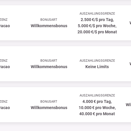
AUSZAHLUNGSGRENZE
2.500 €/$ pro Tag,
IZENZ
BONUSART
racao
Willkommensbonus
5.000 €/$ pro Woche,
20.000 €/$ pro Monat
IZENZ
BONUSART
AUSZAHLUNGSGRENZE
racao
Willkommensbonus
Keine Limits
AUSZAHLUNGSGRENZE
4.000 € pro Tag,
IZENZ
BONUSART
Wi
racao
Willkommensbonus
10.000 € pro Woche,
40.000 € pro Monat