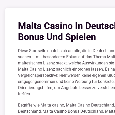
Malta Casino In Deutsch
Bonus Und Spielen
Diese Startseite richtet sich an alle, die in Deutschl
suchen – mit besonderem Fokus auf das Thema Malta Ca
maltesischen Lizenz steckt, welche Auswirkungen sie 
Malta Casino Lizenz sachlich einordnen lassen. Es ha
Vergleichsperspektive: Hier werden keine eigenen Glü
entgegengenommen und keine Werbung für konkrete Anbi
Orientierungshilfen, um Angebote besser zu verstehen
treffen.
Begriffe wie Malta casino, Malta Casino Deutschland
Deutschland, Malta Casino Bonus Deutschland, Malt