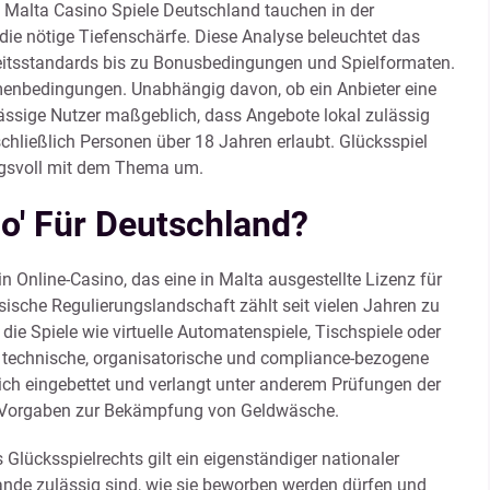
 Malta Casino Spiele Deutschland tauchen in der
die nötige Tiefenschärfe. Diese Analyse beleuchtet das
heitsstandards bis zu Bonusbedingungen und Spielformaten.
hmenbedingungen. Unabhängig davon, ob ein Anbieter eine
nsässige Nutzer maßgeblich, dass Angebote lokal zulässig
chließlich Personen über 18 Jahren erlaubt. Glücksspiel
ngsvoll mit dem Thema um.
o' Für Deutschland?
n Online-Casino, das eine in Malta ausgestellte Lizenz für
sische Regulierungslandschaft zählt seit vielen Jahren zu
 die Spiele wie virtuelle Automatenspiele, Tischspiele oder
ür technische, organisatorische und compliance-bezogene
lich eingebettet und verlangt unter anderem Prüfungen der
 Vorgaben zur Bekämpfung von Geldwäsche.
 Glücksspielrechts gilt ein eigenständiger nationaler
ande zulässig sind, wie sie beworben werden dürfen und