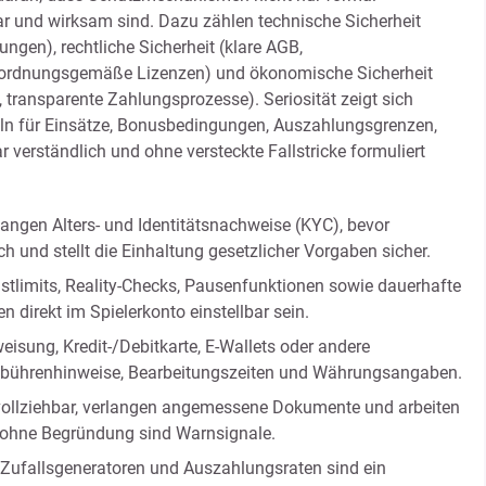
bar und wirksam sind. Dazu zählen technische Sicherheit
ngen), rechtliche Sicherheit (klare AGB,
 ordnungsgemäße Lizenzen) und ökonomische Sicherheit
 transparente Zahlungsprozesse). Seriosität zeigt sich
ln für Einsätze, Bonusbedingungen, Auszahlungsgrenzen,
erständlich und ohne versteckte Fallstricke formuliert
langen Alters- und Identitätsnachweise (KYC), bevor
 und stellt die Einhaltung gesetzlicher Vorgaben sicher.
ustlimits, Reality-Checks, Pausenfunktionen sowie dauerhafte
en direkt im Spielerkonto einstellbar sein.
sung, Kredit-/Debitkarte, E-Wallets oder andere
Gebührenhinweise, Bearbeitungszeiten und Währungsangaben.
vollziehbar, verlangen angemessene Dokumente und arbeiten
 ohne Begründung sind Warnsignale.
Zufallsgeneratoren und Auszahlungsraten sind ein