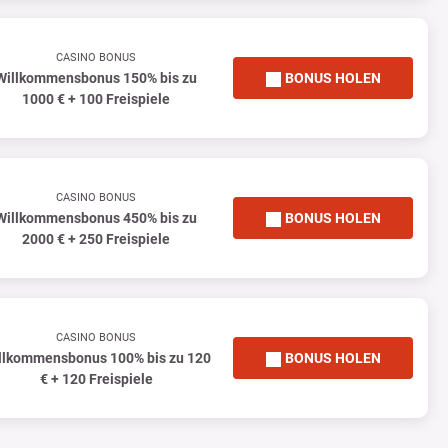
CASINO BONUS
Willkommensbonus 150% bis zu
BONUS HOLEN
1000 € + 100 Freispiele
CASINO BONUS
Willkommensbonus 450% bis zu
BONUS HOLEN
2000 € + 250 Freispiele
CASINO BONUS
llkommensbonus 100% bis zu 120
BONUS HOLEN
€ + 120 Freispiele